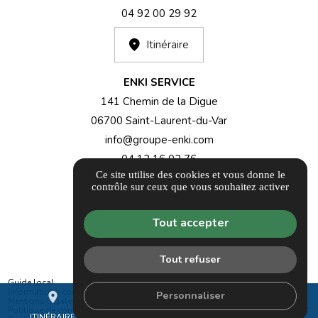
04 92 00 29 92
Itinéraire
ENKI SERVICE
141 Chemin de la Digue
06700 Saint-Laurent-du-Var
info@groupe-enki.com
04 12 16 02 76
Ce site utilise des cookies et vous donne le
contrôle sur ceux que vous souhaitez activer
Itinéraire
Tout accepter
Tout refuser
Guide local
Informations complémentaires
Personnaliser
place
mail
call
Mentions légales
Politique de confidentialité
ITINÉRAIRE
CONTACTEZ-NOUS
04 12 16 02 76